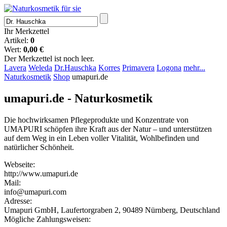
Ihr Merkzettel
Artikel:
0
Wert:
0,00 €
Der Merkzettel ist noch leer.
Lavera
Weleda
Dr.Hauschka
Korres
Primavera
Logona
mehr...
Naturkosmetik
Shop
umapuri.de
umapuri.de - Naturkosmetik
Die hochwirksamen Pflegeprodukte und Konzentrate von
UMAPURI schöpfen ihre Kraft aus der Natur – und unterstützen
auf dem Weg in ein Leben voller Vitalität, Wohlbefinden und
natürlicher Schönheit.
Webseite:
http://www.umapuri.de
Mail:
info@umapuri.com
Adresse:
Umapuri GmbH, Laufertorgraben 2, 90489 Nürnberg, Deutschland
Mögliche Zahlungsweisen: