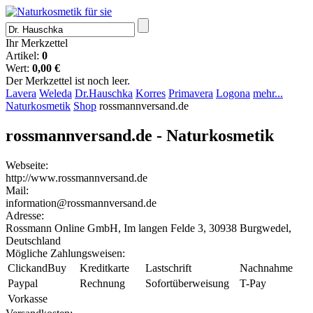
Ihr Merkzettel
Artikel:
0
Wert:
0,00 €
Der Merkzettel ist noch leer.
Lavera
Weleda
Dr.Hauschka
Korres
Primavera
Logona
mehr...
Naturkosmetik
Shop
rossmannversand.de
rossmannversand.de - Naturkosmetik
Webseite:
http://www.rossmannversand.de
Mail:
information@rossmannversand.de
Adresse:
Rossmann Online GmbH, Im langen Felde 3, 30938 Burgwedel,
Deutschland
Mögliche Zahlungsweisen:
ClickandBuy
Kreditkarte
Lastschrift
Nachnahme
Paypal
Rechnung
Sofortüberweisung
T-Pay
Vorkasse