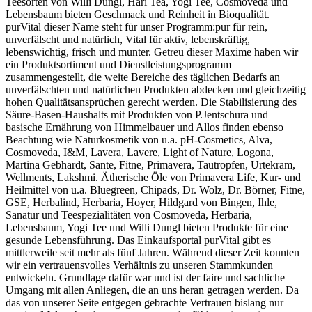
Teesorten von Willi Dungl, Hari Tea, Yogi Tee, Cosmoveda und
Lebensbaum bieten Geschmack und Reinheit in Bioqualität.
purVital dieser Name steht für unser Programm:pur für rein,
unverfälscht und natürlich, Vital für aktiv, lebenskräftig,
lebenswichtig, frisch und munter. Getreu dieser Maxime haben wir
ein Produktsortiment und Dienstleistungsprogramm
zusammengestellt, die weite Bereiche des täglichen Bedarfs an
unverfälschten und natürlichen Produkten abdecken und gleichzeitig
hohen Qualitätsansprüchen gerecht werden. Die Stabilisierung des
Säure-Basen-Haushalts mit Produkten von P.Jentschura und
basische Ernährung von Himmelbauer und Allos finden ebenso
Beachtung wie Naturkosmetik von u.a. pH-Cosmetics, Alva,
Cosmoveda, I&M, Lavera, Lavere, Light of Nature, Logona,
Martina Gebhardt, Sante, Fitne, Primavera, Tautropfen, Urtekram,
Wellments, Lakshmi. Ätherische Öle von Primavera Life, Kur- und
Heilmittel von u.a. Bluegreen, Chipads, Dr. Wolz, Dr. Börner, Fitne,
GSE, Herbalind, Herbaria, Hoyer, Hildgard von Bingen, Ihle,
Sanatur und Teespezialitäten von Cosmoveda, Herbaria,
Lebensbaum, Yogi Tee und Willi Dungl bieten Produkte für eine
gesunde Lebensführung. Das Einkaufsportal purVital gibt es
mittlerweile seit mehr als fünf Jahren. Während dieser Zeit konnten
wir ein vertrauensvolles Verhältnis zu unseren Stammkunden
entwickeln. Grundlage dafür war und ist der faire und sachliche
Umgang mit allen Anliegen, die an uns heran getragen werden. Da
das von unserer Seite entgegen gebrachte Vertrauen bislang nur