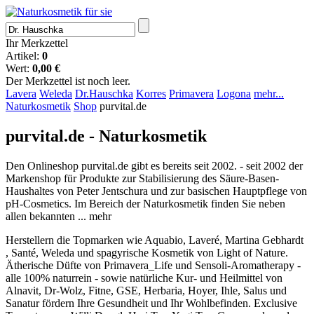
Ihr Merkzettel
Artikel:
0
Wert:
0,00 €
Der Merkzettel ist noch leer.
Lavera
Weleda
Dr.Hauschka
Korres
Primavera
Logona
mehr...
Naturkosmetik
Shop
purvital.de
purvital.de - Naturkosmetik
Den Onlineshop purvital.de gibt es bereits seit 2002. - seit 2002 der
Markenshop für Produkte zur Stabilisierung des Säure-Basen-
Haushaltes von Peter Jentschura und zur basischen Hauptpflege von
pH-Cosmetics. Im Bereich der Naturkosmetik finden Sie neben
allen bekannten ...
mehr
Herstellern die Topmarken wie Aquabio, Laveré, Martina Gebhardt
, Santé, Weleda und spagyrische Kosmetik von Light of Nature.
Ätherische Düfte von Primavera_Life und Sensoli-Aromatherapy -
alle 100% naturrein - sowie natürliche Kur- und Heilmittel von
Alnavit, Dr-Wolz, Fitne, GSE, Herbaria, Hoyer, Ihle, Salus und
Sanatur fördern Ihre Gesundheit und Ihr Wohlbefinden. Exclusive