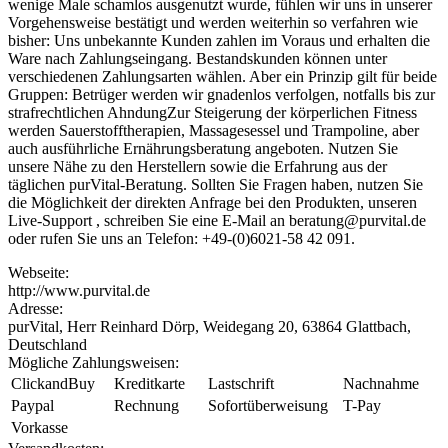
wenige Male schamlos ausgenutzt wurde, fühlen wir uns in unserer
Vorgehensweise bestätigt und werden weiterhin so verfahren wie
bisher: Uns unbekannte Kunden zahlen im Voraus und erhalten die
Ware nach Zahlungseingang. Bestandskunden können unter
verschiedenen Zahlungsarten wählen. Aber ein Prinzip gilt für beide
Gruppen: Betrüger werden wir gnadenlos verfolgen, notfalls bis zur
strafrechtlichen AhndungZur Steigerung der körperlichen Fitness
werden Sauerstofftherapien, Massagesessel und Trampoline, aber
auch ausführliche Ernährungsberatung angeboten. Nutzen Sie
unsere Nähe zu den Herstellern sowie die Erfahrung aus der
täglichen purVital-Beratung. Sollten Sie Fragen haben, nutzen Sie
die Möglichkeit der direkten Anfrage bei den Produkten, unseren
Live-Support , schreiben Sie eine E-Mail an beratung@purvital.de
oder rufen Sie uns an Telefon: +49-(0)6021-58 42 091.
Webseite:
http://www.purvital.de
Adresse:
purVital, Herr Reinhard Dörp, Weidegang 20, 63864 Glattbach,
Deutschland
Mögliche Zahlungsweisen:
ClickandBuy
Kreditkarte
Lastschrift
Nachnahme
Paypal
Rechnung
Sofortüberweisung
T-Pay
Vorkasse