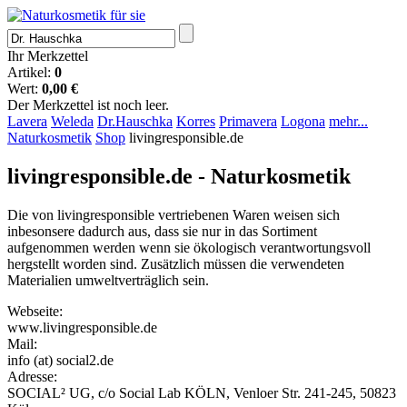
Ihr Merkzettel
Artikel:
0
Wert:
0,00 €
Der Merkzettel ist noch leer.
Lavera
Weleda
Dr.Hauschka
Korres
Primavera
Logona
mehr...
Naturkosmetik
Shop
livingresponsible.de
livingresponsible.de - Naturkosmetik
Die von livingresponsible vertriebenen Waren weisen sich
inbesonsere dadurch aus, dass sie nur in das Sortiment
aufgenommen werden wenn sie ökologisch verantwortungsvoll
hergstellt worden sind. Zusätzlich müssen die verwendeten
Materialien umweltverträglich sein.
Webseite:
www.livingresponsible.de
Mail:
info (at) social2.de
Adresse:
SOCIAL² UG, c/o Social Lab KÖLN, Venloer Str. 241-245, 50823