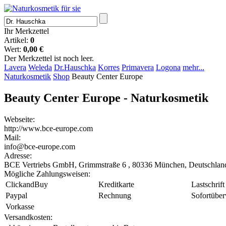
Ihr Merkzettel
Artikel:
0
Wert:
0,00 €
Der Merkzettel ist noch leer.
Lavera
Weleda
Dr.Hauschka
Korres
Primavera
Logona
mehr...
Naturkosmetik
Shop
Beauty Center Europe
Beauty Center Europe - Naturkosmetik
Webseite:
http://www.bce-europe.com
Mail:
info@bce-europe.com
Adresse:
BCE Vertriebs GmbH, Grimmstraße 6 , 80336 München, Deutschlan
Mögliche Zahlungsweisen:
ClickandBuy
Kreditkarte
Lastschrift
Paypal
Rechnung
Sofortübe
Vorkasse
Versandkosten: