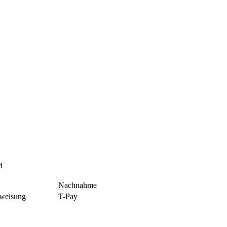
d
Nachnahme
rweisung
T-Pay